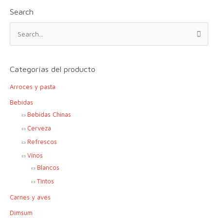
Search
B
u
s
c
Categorías del producto
a
Arroces y pasta
r
p
Bebidas
o
Bebidas Chinas
r
Cerveza
:
Refrescos
Vinos
Blancos
Tintos
Carnes y aves
Dimsum