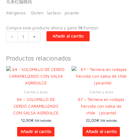
马来红咖喱鸡
Alérgenos:
Gluten
lacteos
picante
Compra este producto ahora y gana
14
Puntos!
65
-
+
Añadir al carrito
-
POLLO
AL
Productos relacionados
CURRY
ROJO
AL
ESTILO
MALAYO
Carnes y aves
Carnes y aves
cantidad
64 – SOLOMILLO DE
67 – Ternera en rodajas
CERDO CARAMELIZADO
hervida con salsa de
CON SALSA AGRIDULCE
chile （picante)
12,50
€
22,00
€
IVA incluido
IVA incluido
Añadir al carrito
Añadir al carrito