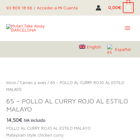
Ir
0
0,00
€
93 809 18 66
|
Acceder a Mi Cuenta
al
contenido
English
Español
Inicio
/
Carnes y aves
/ 65 – POLLO AL CURRY ROJO AL ESTILO
MALAYO
65 – POLLO AL CURRY ROJO AL ESTILO
MALAYO
14,50
€
IVA incluido
POLLO AL CURRY ROJO AL ESTILO MALAYO
Malaysian style chicken curry