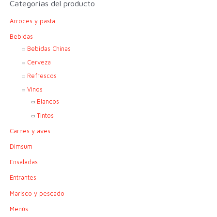
Categorías del producto
a
Arroces y pasta
r
p
Bebidas
o
Bebidas Chinas
r
Cerveza
:
Refrescos
Vinos
Blancos
Tintos
Carnes y aves
Dimsum
Ensaladas
Entrantes
Marisco y pescado
Menús