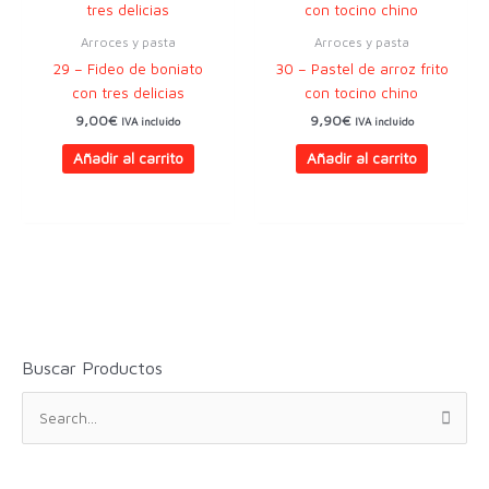
Arroces y pasta
Arroces y pasta
29 – Fideo de boniato
30 – Pastel de arroz frito
con tres delicias
con tocino chino
9,00
€
9,90
€
IVA incluido
IVA incluido
Añadir al carrito
Añadir al carrito
Buscar Productos
B
u
s
c