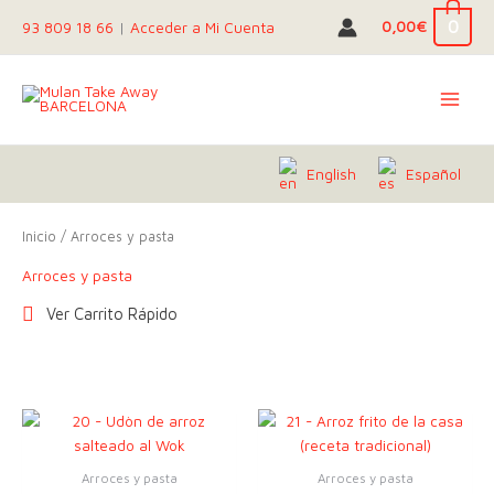
Ir
0
0,00
€
93 809 18 66
|
Acceder a Mi Cuenta
al
contenido
English
Español
Inicio
/ Arroces y pasta
Arroces y pasta
Ver Carrito Rápido
Arroces y pasta
Arroces y pasta