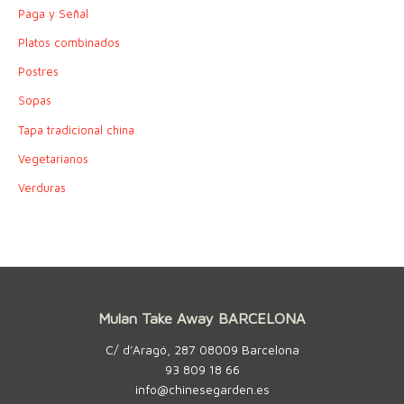
Paga y Señal
Platos combinados
Postres
Sopas
Tapa tradicional china
Vegetarianos
Verduras
Mulan Take Away BARCELONA
C/ d’Aragó, 287 08009 Barcelona
93 809 18 66
info@chinesegarden.es