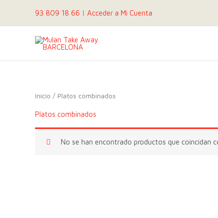
Ir
93 809 18 66
|
Acceder a Mi Cuenta
al
contenido
Inicio
/ Platos combinados
Platos combinados
No se han encontrado productos que coincidan co