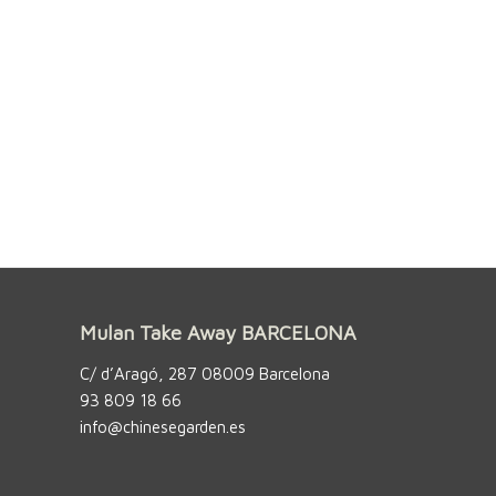
Mulan Take Away BARCELONA
C/ d’Aragó, 287 08009 Barcelona
93 809 18 66
info@chinesegarden.es