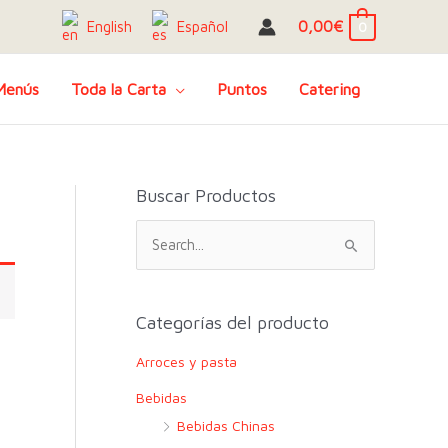
0,00
€
English
Español
0
Menús
Toda la Carta
Puntos
Catering
Buscar Productos
B
u
s
c
Categorías del producto
a
Arroces y pasta
r
Bebidas
p
Bebidas Chinas
o