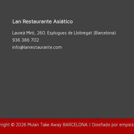
Lan Restaurante Asiático
Laureà Miró, 260. Esplugues de Llobregat (Barcelona)
936 386 702
info@lanrestaurante.com
right © 2026 Mulan Take Away BARCELONA | Diseñado por
empiez