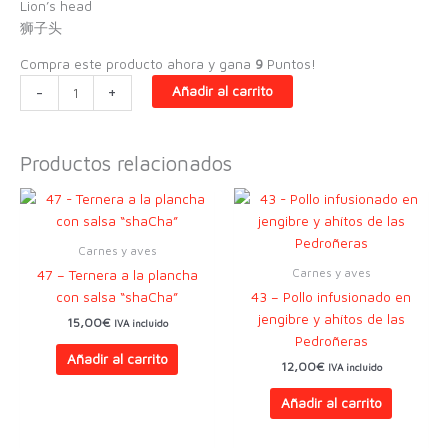
Lion’s head
狮子头
Compra este producto ahora y gana
9
Puntos!
60
-
+
Añadir al carrito
-
Cabeza
de
Productos relacionados
leon
(albondiga
grande
de
Carnes y aves
cerdo
Carnes y aves
47 – Ternera a la plancha
guisado
con salsa “shaCha”
43 – Pollo infusionado en
con
jengibre y ahítos de las
15,00
€
IVA incluido
verduras)
Pedroñeras
cantidad
Añadir al carrito
12,00
€
IVA incluido
Añadir al carrito