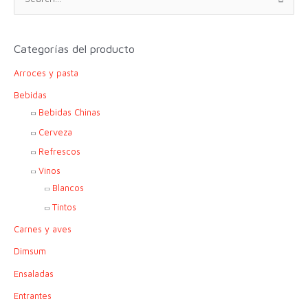
u
s
c
Categorías del producto
a
Arroces y pasta
r
p
Bebidas
o
Bebidas Chinas
r
Cerveza
:
Refrescos
Vinos
Blancos
Tintos
Carnes y aves
Dimsum
Ensaladas
Entrantes