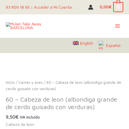
Ir
0
0,00
€
93 809 18 66
|
Acceder a Mi Cuenta
al
contenido
English
Español
Inicio
/
Carnes y aves
/ 60 – Cabeza de leon (albondiga grande de
cerdo guisado con verduras)
60 – Cabeza de leon (albondiga grande
de cerdo guisado con verduras)
9,50
€
IVA incluido
Cabeza de león