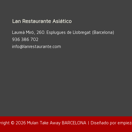
Lan Restaurante Asiático
Laureà Miró, 260. Esplugues de Llobregat (Barcelona)
936 386 702
info@lanrestaurante.com
right © 2026 Mulan Take Away BARCELONA | Diseñado por
empiez