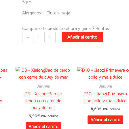
3 pzs
Alérgenos:
Gluten
soja
Compra este producto ahora y gana
7
Puntos!
D23
-
+
Añadir al carrito
-
Shaomai
de
ibérico
con
setas
cantidad
Dimsum
Dimsum
D3 – XialongBao de
D10 – Jiaozi Primavera
 y
cerdo con carne de
con pollo y maíz dulce
buey de mar
8,80
€
IVA incluido
9,90
€
IVA incluido
Añadir al carrito
Añadir al carrito