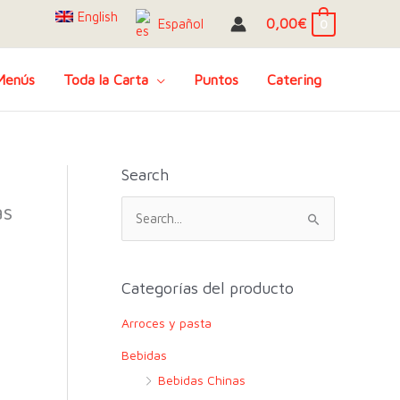
English
0,00
€
Español
0
Menús
Toda la Carta
Puntos
Catering
Search
as
B
u
s
c
Categorías del producto
a
Arroces y pasta
r
Bebidas
p
Bebidas Chinas
o