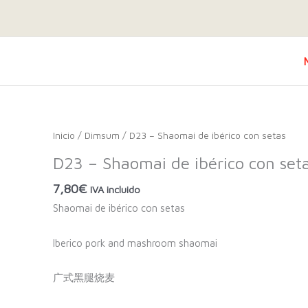
Inicio
/
Dimsum
/ D23 – Shaomai de ibérico con setas
D23 – Shaomai de ibérico con set
7,80
€
IVA incluido
Shaomai de ibérico con setas
Iberico pork and mashroom shaomai
广式黑腿烧麦