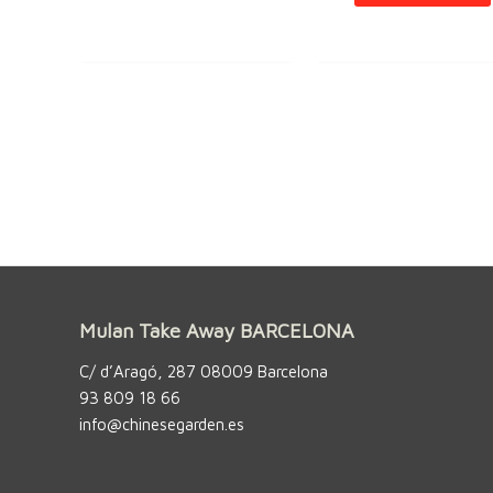
Mulan Take Away BARCELONA
C/ d’Aragó, 287 08009 Barcelona
93 809 18 66
info@chinesegarden.es