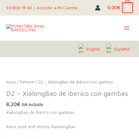
Ir
0
0,00
€
93 809 18 66
|
Acceder a Mi Cuenta
al
contenido
English
Español
Inicio
/
Dimsum
/ D2 – XialongBao de ibérico con gambas
D2 – XialongBao de ibérico con gambas
8,20
€
IVA incluido
XialongBao de ibérico con gambas
Iberic pork and shrimp XiaolongBao