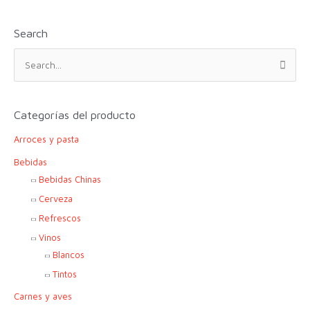
Search
B
u
s
c
Categorías del producto
a
Arroces y pasta
r
p
Bebidas
o
Bebidas Chinas
r
Cerveza
:
Refrescos
Vinos
Blancos
Tintos
Carnes y aves