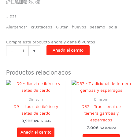
虾仁黑腿猪肉小笼
3 pzs
Alérgenos:
crustaceos
Gluten
huevos
sesamo
soja
Compra este producto ahora y gana
8
Puntos!
D2
-
+
Añadir al carrito
-
XialongBao
de
Productos relacionados
ibérico
con
gambas
cantidad
Dimsum
Dimsum
D9 – Jiaozi de ibérico y
D37 – Tradicional de
setas de cardo
ternera gambas y
espárragos
9,90
€
IVA incluido
7,00
€
IVA incluido
Añadir al carrito