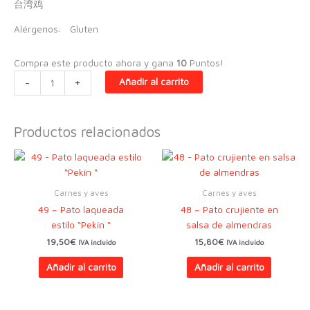
台湾鸡
Alérgenos:
Gluten
Compra este producto ahora y gana
10
Puntos!
41
-
+
Añadir al carrito
-
Pollo
crujiente
Productos relacionados
de
sal
de
mesa
Carnes y aves
Carnes y aves
estilo
49 – Pato laqueada
48 – Pato crujiente en
“taiwan”
estilo “Pekín “
salsa de almendras
cantidad
19,50
€
15,80
€
IVA incluido
IVA incluido
Añadir al carrito
Añadir al carrito