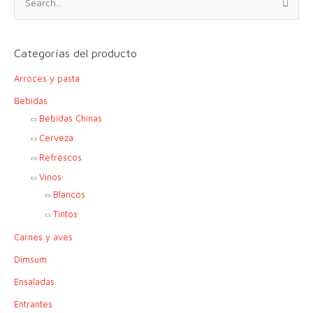
u
s
c
Categorías del producto
a
Arroces y pasta
r
p
Bebidas
o
Bebidas Chinas
r
Cerveza
:
Refrescos
Vinos
Blancos
Tintos
Carnes y aves
Dimsum
Ensaladas
Entrantes