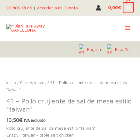
Ir
0
0,00
€
93 809 18 66
|
Acceder a Mi Cuenta
al
contenido
English
Español
Inicio
/
Carnes y aves
/ 41 – Pollo crujiente de sal de mesa estilo
“taiwan”
41 – Pollo crujiente de sal de mesa estilo
“taiwan”
10,50
€
IVA incluido
Pollo crujiente de sal de mesa estilo “taiwan”
Crispy «taiwan» table salt chicken